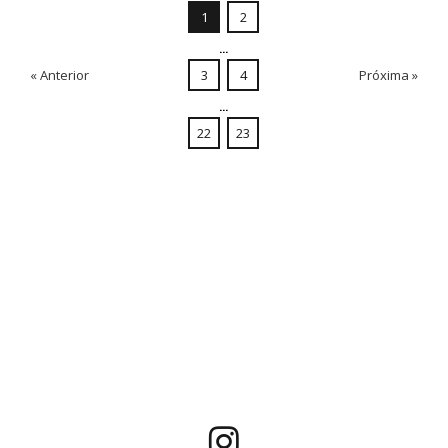
1
2
...
« Anterior
3
4
Próxima »
...
22
23