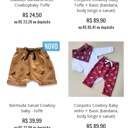
Cowboybaby Toffe
Toffe + Basic (bandana,
body longo e saruel)
R$
24,50
R$
89,90
ou R$
23,28
no depósito
ou R$
85,41
no depósito
Bermuda Saruel Cowboy
Conjunto Cowboy Baby
baby - toffe
vinho + Basic (bandana,
body longo e saruel)
R$
39,99
R$
89,90
ou R$
37,99
no depósito