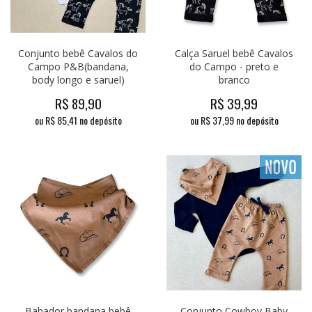
Conjunto bebê Cavalos do
Calça Saruel bebê Cavalos
Campo P&B(bandana,
do Campo - preto e
body longo e saruel)
branco
R$
89,90
R$
39,99
ou R$
85,41
no depósito
ou R$
37,99
no depósito
Babador bandana bebê
Conjunto Cowboy Baby