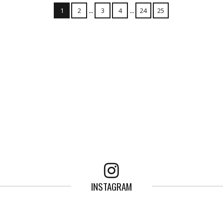
...
...
1
2
3
4
24
25
INSTAGRAM