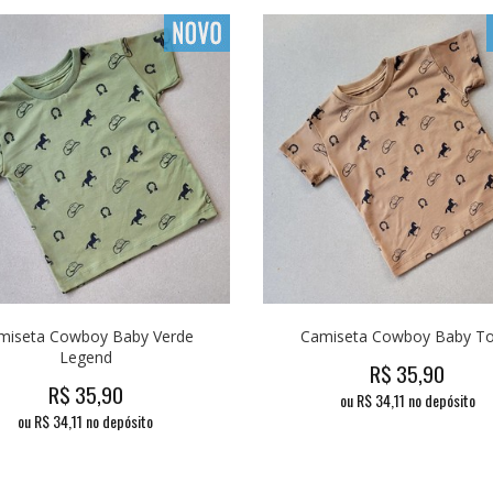
miseta Cowboy Baby Verde
Camiseta Cowboy Baby To
Legend
R$
35,90
R$
35,90
ou R$
34,11
no depósito
ou R$
34,11
no depósito