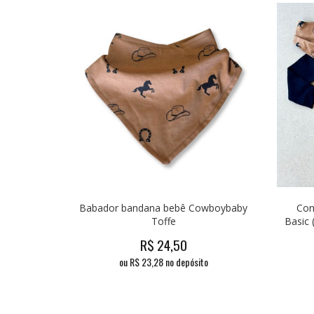
Babador bandana bebê Cowboybaby
Con
Toffe
Basic 
R$
24,50
ou R$
23,28
no depósito