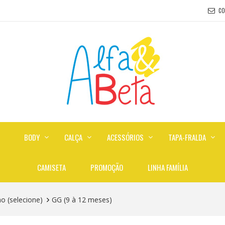
C
BODY
CALÇA
ACESSÓRIOS
TAPA-FRALDA
CAMISETA
PROMOÇÃO
LINHA FAMÍLIA
 (selecione)
GG (9 à 12 meses)