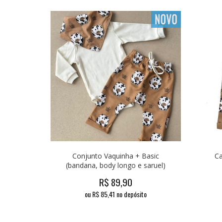
Conjunto Vaquinha + Basic
Ca
(bandana, body longo e saruel)
R$
89,90
ou R$
85,41
no depósito