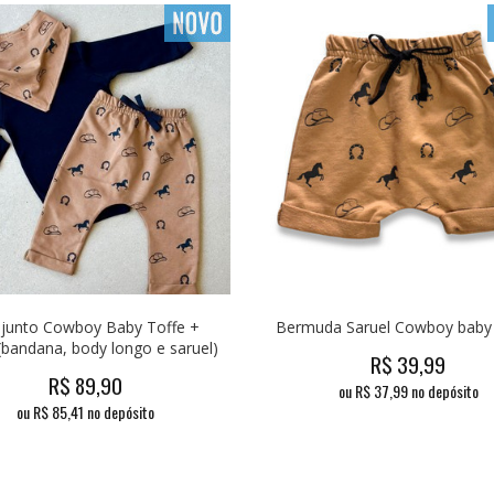
junto Cowboy Baby Toffe +
Bermuda Saruel Cowboy baby -
(bandana, body longo e saruel)
R$
39,99
R$
89,90
ou R$
37,99
no depósito
ou R$
85,41
no depósito