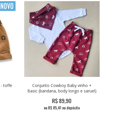
 toffe
Conjunto Cowboy Baby vinho +
Basic (bandana, body longo e saruel)
R$
89,90
ou R$
85,41
no depósito