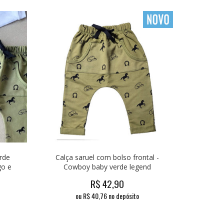
rde
Calça saruel com bolso frontal -
go e
Cowboy baby verde legend
R$
42,90
ou R$
40,76
no depósito