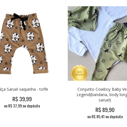
lça Saruel vaquinha - toffe
Conjunto Cowboy Baby Ve
Legend(bandana, body lon
R$
39,99
saruel)
ou R$
37,99
no depósito
R$
89,90
ou R$
85,41
no depósito