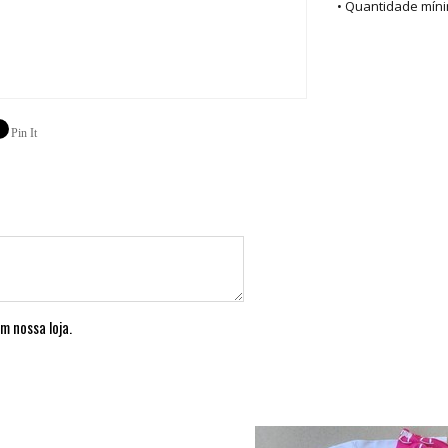
• Quantidade míni
Pin It
m nossa loja.