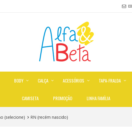
C
BODY
CALÇA
ACESSÓRIOS
TAPA-FRALDA
CAMISETA
PROMOÇÃO
LINHA FAMÍLIA
 (selecione)
RN (recém nascido)