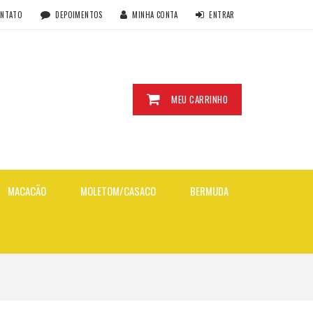
ONTATO
DEPOIMENTOS
MINHA CONTA
ENTRAR
MEU CARRINHO
MACACÃO
MOLETOM/CASACO
BERMUDA