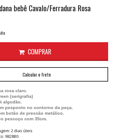
dana bebê Cavalo/Ferradura Rosa
ito
COMPRAR
Calcular o frete
 rosa claro.
een (serigrafia)
% algodão.
om pesponto no contorno da peça.
m botão de pressão metálico.
 do pescoço com 35cm.
tagem:
2 dias úteis
to: 9828B0