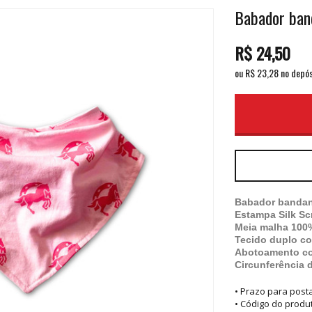
Babador ban
R$
24,50
ou R$
23,28
no depós
Babador bandana
Estampa Silk Scr
Meia malha 100
Tecido duplo c
Abotoamento co
Circunferência
• Prazo para pos
• Código do produ