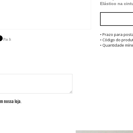
Elástico na cint
• Prazo para pos
• Código do produ
Pin It
• Quantidade míni
m nossa loja.