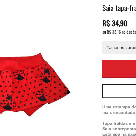
Saia tapa-fr
R$
34,90
ou R$
33,16
no depós
Uma estampa doc
mais encantado
Tapa fraldas em
Saia sobrepost
Estampa na saia 