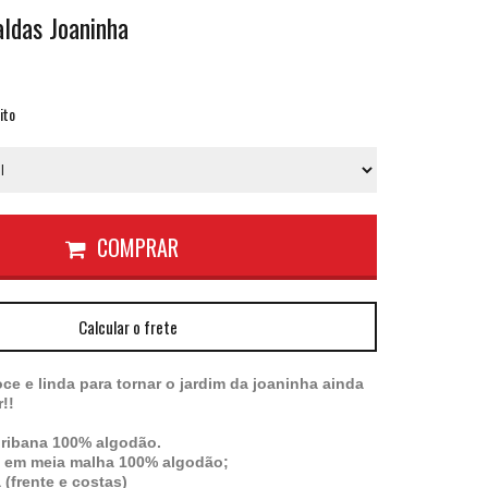
aldas Joaninha
ito
COMPRAR
Calcular o frete
e e linda para tornar o jardim da joaninha ainda
r!
!
 ribana 100% algodão.
a em meia malha 100% algodão;
(frente e costas)