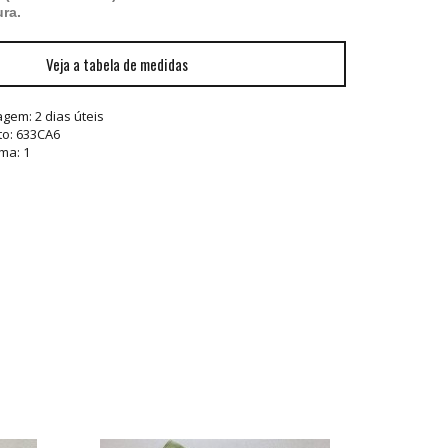
ura.
Veja a tabela de medidas
tagem:
2 dias úteis
to: 633CA6
ma: 1