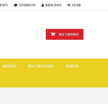
ONTATO
DEPOIMENTOS
MINHA CONTA
ENTRAR
MEU CARRINHO
MACACÃO
MOLETOM/CASACO
BERMUDA