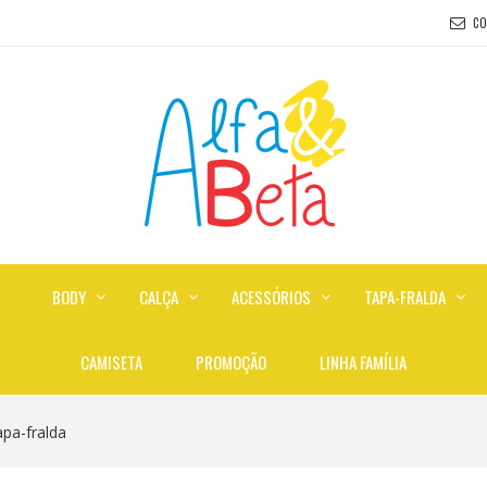
C
BODY
CALÇA
ACESSÓRIOS
TAPA-FRALDA
CAMISETA
PROMOÇÃO
LINHA FAMÍLIA
apa-fralda