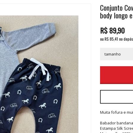
Conjunto Co
body longo e
R$
89,90
ou R$
85,41
no depós
Muita fofura e muit
Babador bandana
Estampa Silk Scree