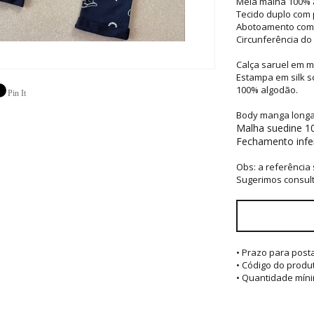
Meia malha 100% 
Tecido duplo com 
Abotoamento com 
Circunferência do
Calça saruel em 
Estampa em silk sc
100% algodão.
Pin It
Body manga longa
Malha suedine 1
Fechamento infe
Obs: a referência
Sugerimos consult
• Prazo para pos
• Código do produ
• Quantidade míni