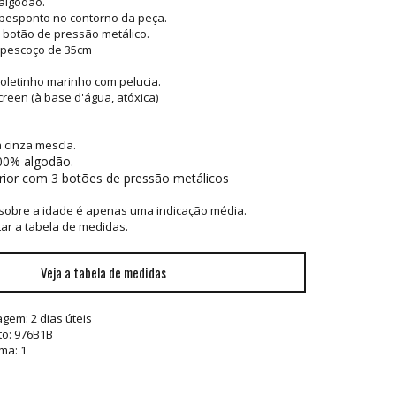
algodão.
pesponto no contorno da peça.
botão de pressão metálico.
 pescoço de 35cm
moletinho marinho com
pelucia.
reen (à base d'água, atóxica)
 cinza mescla.
00% algodão.
rior com 3 botões de pressão metálicos
 sobre a idade é apenas uma indicação média.
ar a tabela de medidas.
Veja a tabela de medidas
tagem:
2 dias úteis
to: 976B1B
ma: 1