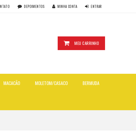
ONTATO
DEPOIMENTOS
MINHA CONTA
ENTRAR
MEU CARRINHO
MACACÃO
MOLETOM/CASACO
BERMUDA