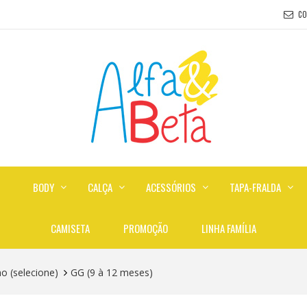
C
BODY
CALÇA
ACESSÓRIOS
TAPA-FRALDA
CAMISETA
PROMOÇÃO
LINHA FAMÍLIA
 (selecione)
GG (9 à 12 meses)