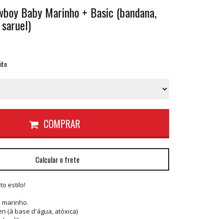
wboy Baby Marinho + Basic (bandana,
 saruel)
ito
COMPRAR
Calcular o frete
o estilo!
 marinho.
n (à base d'água, atóxica)