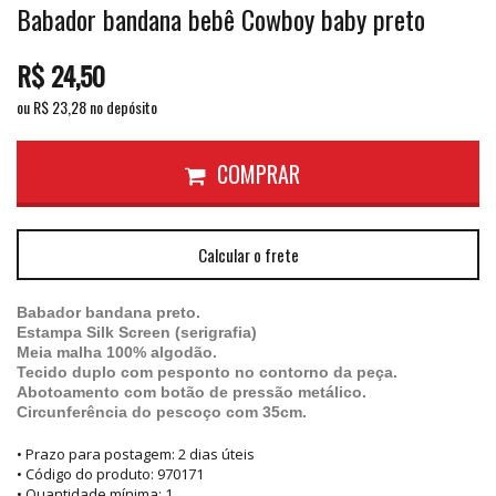
Babador bandana bebê Cowboy baby preto
R$
24,50
ou R$
23,28
no depósito
COMPRAR
Calcular o frete
Babador bandana preto.
Estampa Silk Screen (serigrafia)
Meia malha 100% algodão.
Tecido duplo com pesponto no contorno da peça.
Abotoamento com botão de pressão metálico.
Circunferência do pescoço com 35cm.
• Prazo para postagem:
2 dias úteis
• Código do produto: 970171
• Quantidade mínima: 1